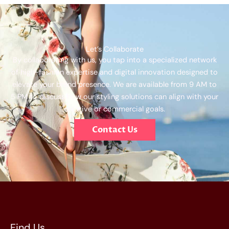
Let’s Collaborate
By collaborating with us, you tap into a specialized network
of high-fashion expertise and digital innovation designed to
elevate your brand presence. We are available from 9 AM to
5 PM to discuss how our styling solutions can align with your
creative or commercial goals.
Contact Us
Find Us