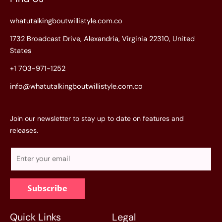
whatutalkingboutwillistyle.com.co
1732 Broadcast Drive, Alexandria, Virginia 22310, United
States
+1 703-971-1252
info@whatutalkingboutwillistyle.com.co
Join our newsletter to stay up to date on features and
releases.
E
m
a
Subscribe
i
l
*
Quick Links
Legal